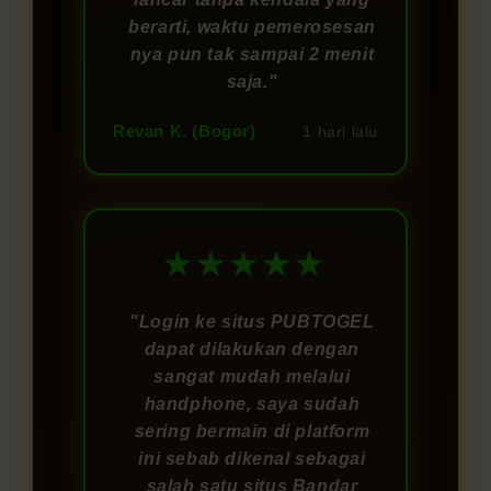
berarti, waktu pemerosesan
nya pun tak sampai 2 menit
saja."
Revan K. (Bogor)
1 hari lalu
★★★★★
"Login ke situs PUBTOGEL
dapat dilakukan dengan
sangat mudah melalui
handphone, saya sudah
sering bermain di platform
ini sebab dikenal sebagai
salah satu situs Bandar