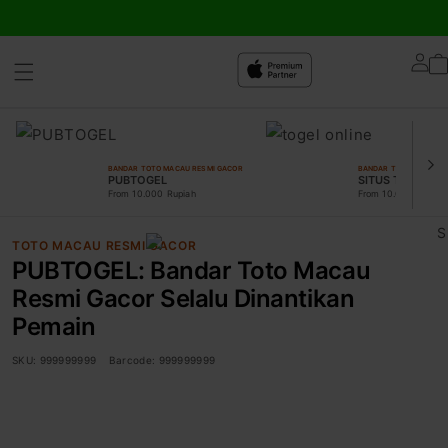
Lo
in
BANDAR TOTO MACAU RESMI GACOR
BANDAR TOTO MACAU R
PUBTOGEL
SITUS TOTO
From 10.000 Rupiah
From 10.000 Rupiah
TOTO MACAU RESMI GACOR
PUBTOGEL: Bandar Toto Macau
Resmi Gacor Selalu Dinantikan
Pemain
SKU:
999999999
Barcode:
999999999