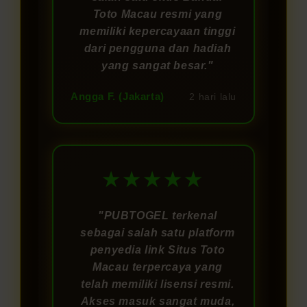
Toto Macau resmi yang
memiliki kepercayaan tinggi
dari pengguna dan hadiah
yang sangat besar."
Angga F. (Jakarta)
2 hari lalu
★★★★★
"PUBTOGEL terkenal
sebagai salah satu platform
penyedia link Situs Toto
Macau terpercaya yang
telah memiliki lisensi resmi.
Akses masuk sangat muda,