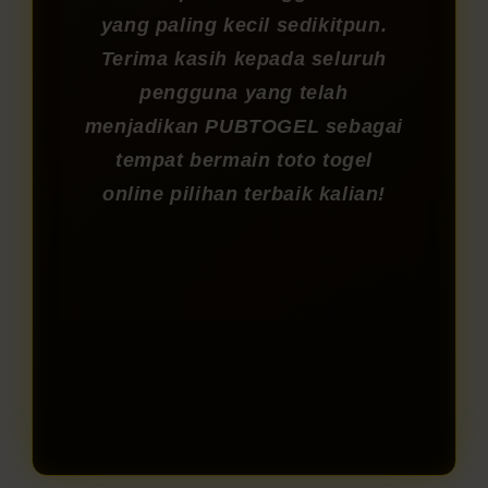
yang paling kecil sedikitpun.
Terima kasih kepada seluruh
pengguna yang telah
menjadikan PUBTOGEL sebagai
tempat bermain toto togel
online pilihan terbaik kalian!