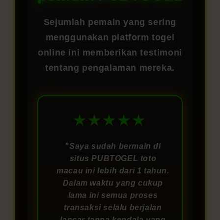
semau data serta stabilitas
yang aktif setiap harinya seperti
permainan. Dengan fokus
pasaran togel toto macau.
Sejumlah pemain yang sering
keamanan dan kenyamanan,
menggunakan platform togel
PUBTOGEL akan terus memberikan
online ini memberikan testimoni
pengalaman bermain togel online
tentang pengalaman mereka.
yang konsisten dan mudah untuk
dimainkan.
★★★★★
"Saya sudah bermain di
situs PUBTOGEL toto
macau ini lebih dari 1 tahun.
Dalam waktu yang cukup
lama ini semua proses
transaksi selalu berjalan
lancar tanpa kendala yang